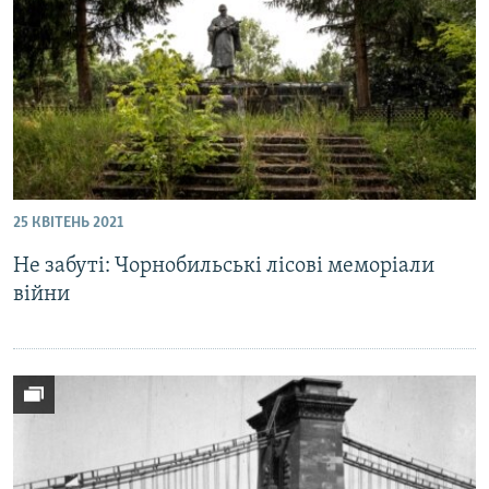
ВІДЕОУРОКИ «ELIFBE»
Русский
СВІДЧЕННЯ ОКУПАЦІЇ
Qırımtatar
УКРАЇНСЬКА ПРОБЛЕМА КРИМУ
ДОЛУЧАЙСЯ!
ІНФОГРАФІКА
25 КВІТЕНЬ 2021
Усі сайти RFE/RL
Не забуті: Чорнобильські лісові меморіали
війни