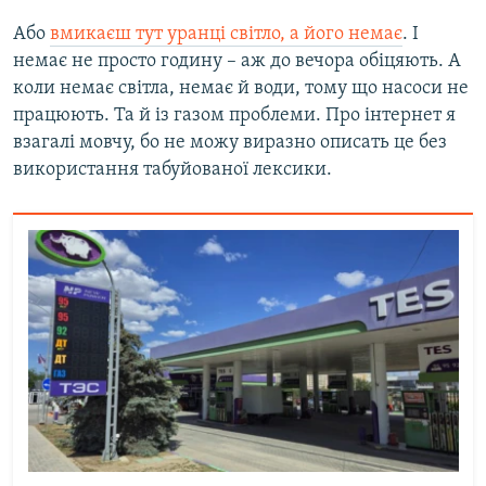
Або
вмикаєш тут уранці світло, а його немає
. І
немає не просто годину – аж до вечора обіцяють. А
коли немає світла, немає й води, тому що насоси не
працюють. Та й із газом проблеми. Про інтернет я
взагалі мовчу, бо не можу виразно описать це без
використання табуйованої лексики.