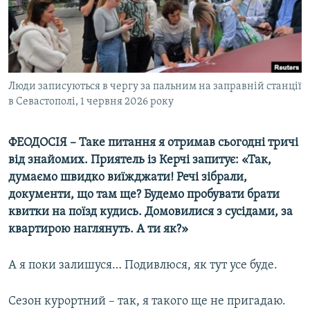
ВІДЕОУРОКИ «ELIFBE»
Русский
СВІДЧЕННЯ ОКУПАЦІЇ
Qırımtatar
УКРАЇНСЬКА ПРОБЛЕМА КРИМУ
ДОЛУЧАЙСЯ!
Люди записуються в чергу за пальним на заправній станції
ІНФОГРАФІКА
в Севастополі, 1 червня 2026 року
ФЕОДОСІЯ – Таке питання я отримав сьогодні тричі
Усі сайти RFE/RL
від знайомих. Приятель із Керчі запитує: «Так,
думаємо швидко виїжджати! Речі зібрали,
документи, що там ще? Будемо пробувати брати
квитки на поїзд кудись. Домовилися з сусідами, за
квартирою наглянуть. А ти як?»
А я поки залишуся… Подивлюся, як тут усе буде.
Сезон курортний – так, я такого ще не пригадаю.