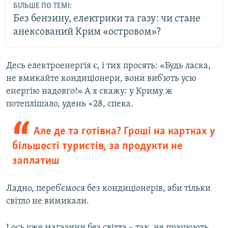
БІЛЬШЕ ПО ТЕМІ:
Без бензину, електрики та газу: чи стане
анексований Крим «островом»?
Десь електроенергія є, і тих просять: «Будь ласка,
не вмикайте кондиціонери, вони виб'ють усю
енергію надовго!» А я скажу: у Криму ж
потеплішало, удень +28, спека.
Але де та готівка? Гроші на картках у
більшості туристів, за продукти не
заплатиш
Ладно, переб’ємося без кондиціонерів, аби тільки
світло не вимикали.
І ось уже магазини без світла – так, не працюють