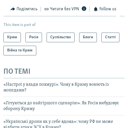
Поділитись
Читати без VPN
Follow us
This item is part of
Крим
Росія
Суспільство
Блоги
Статті
Війна та Крим
ПО ТЕМІ
«Настрої у влади похмурі». Чому в Криму воюють із
мопедами?
«Готуються до найгіршого сценарію». Як Росія вибудовує
оборону Криму
«Українські дрони як у себе вдома»: чому РФ не може
відбити атаки ЗСУ в Криму?