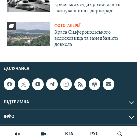
кримських судах розглядають
звинувачення в держзраді
ФОТОГАЛЕРЕЇ
Краса Сімферопольського
водосховища та занедбаність
довкола
ДОЛУЧАЙСЯ!
ПІДТРИМКА
ІНФО
© Крим.Реалії, 2026 | Усі права застережено.
КТА
РУС