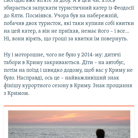
сьогодні вже вп’яте за добу. А в цей час хтось
збирається запускати туристичний катер із Феодосії
до Ялти. Посміявся. Учора був на набережній,
побачив двох туристок, які таки купили собі квитки
на цей катер, а він не приїхав, немає його – і все…
Ні, вони вірять, що гроші за квитки їм повернуть.
Ну і моторошне, чого не було у 2014-му: дитячі
табори в Криму закриваються. Діти – на автобус,
потім на поїзд і швидко додому, щоб вас у Криму не
було. Насправді, ось це – найважливіший знак
фінішу курортного сезону в Криму. Знак прощання
з Кримом.