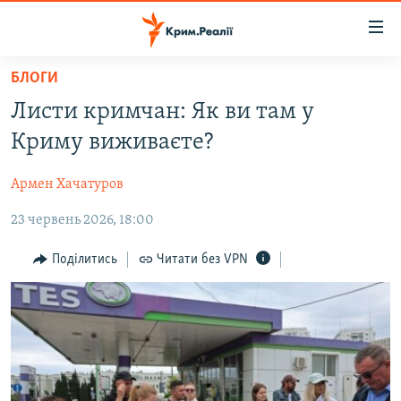
Доступність
посилання
Перейти
БЛОГИ
до
НОВИНИ
Листи кримчан: Як ви там у
основного
ВОДА.КРИМ
матеріалу
Криму виживаєте?
ВІДЕО ТА ФОТО
Перейти
до
Армен Хачатуров
ПОЛІТИКА
основної
23 червень 2026, 18:00
БЛОГИ
навігації
Перейти
ПОГЛЯД
Поділитись
Читати без VPN
до
ІНТЕРВ'Ю
пошуку
ВСЕ ЗА ДЕНЬ
СПЕЦПРОЕКТИ
ЯК ОБІЙТИ БЛОКУВАННЯ
ДЕПОРТАЦІЯ