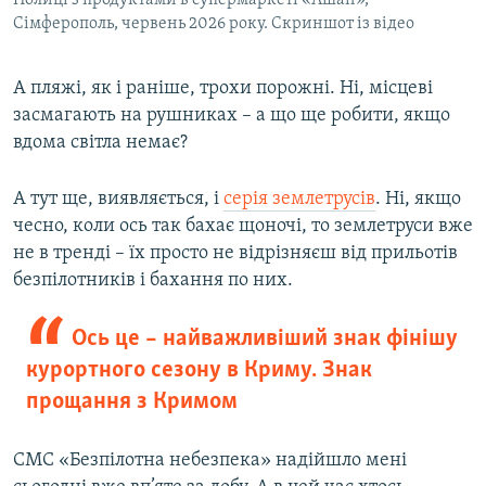
Сімферополь, червень 2026 року. Скриншот із відео
А пляжі, як і раніше, трохи порожні. Ні, місцеві
засмагають на рушниках – а що ще робити, якщо
вдома світла немає?
А тут ще, виявляється, і
серія землетрусів
. Ні, якщо
чесно, коли ось так бахає щоночі, то землетруси вже
не в тренді – їх просто не відрізняєш від прильотів
безпілотників і бахання по них.
Ось це – найважливіший знак фінішу
курортного сезону в Криму. Знак
прощання з Кримом
СМС «Безпілотна небезпека» надійшло мені