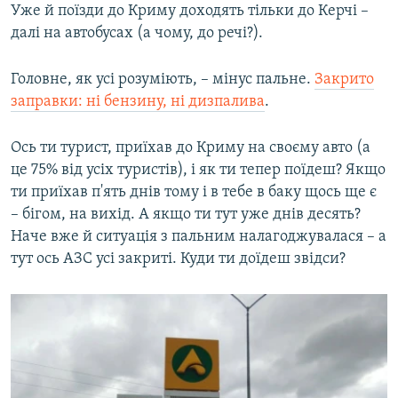
Уже й поїзди до Криму доходять тільки до Керчі –
далі на автобусах (а чому, до речі?).
Головне, як усі розуміють, – мінус пальне.
Закрито
заправки: ні бензину, ні дизпалива
.
Ось ти турист, приїхав до Криму на своєму авто (а
це 75% від усіх туристів), і як ти тепер поїдеш? Якщо
ти приїхав п'ять днів тому і в тебе в баку щось ще є
– бігом, на вихід. А якщо ти тут уже днів десять?
Наче вже й ситуація з пальним налагоджувалася – а
тут ось АЗС усі закриті. Куди ти доїдеш звідси?