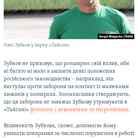
Олег Зубков у парку «Тайган»
Зубков не приховує, що розширює свій вплив, аби
ні багато ні мало а змінити деякі положення
російського законодавства – наприклад, він
виступає проти заборони на контакт із малюками
хижаків у зоопарках. Зоозахисники стверджують,
що ця заборона не заважає Зубкову утримувати в
«Тайгані»
фотозону з левенятами та тигренятами
.
Впливовість Зубкова, схоже, допомагає йому
уникати покарання за численні порушення в роботі