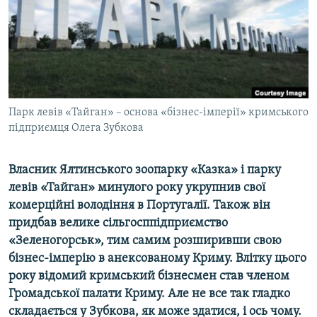
ВІДЕОУРОКИ «ELIFBE»
Русский
СВІДЧЕННЯ ОКУПАЦІЇ
Qırımtatar
УКРАЇНСЬКА ПРОБЛЕМА КРИМУ
ДОЛУЧАЙСЯ!
ІНФОГРАФІКА
Парк левів «Тайган» – основа «бізнес-імперії» кримського
підприємця Олега Зубкова
Усі сайти RFE/RL
Власник Ялтинського зоопарку «Казка» і парку
левів «Тайган» минулого року укрупнив свої
комерційні володіння в Португалії. Також він
придбав велике сільгосппідприємство
«Зеленогорськ», тим самим розширивши свою
бізнес-імперію в анексованому Криму. Влітку цього
року відомий кримський бізнесмен став членом
Громадської палати Криму. Але не все так гладко
складається у Зубкова, як може здатися, і ось чому.