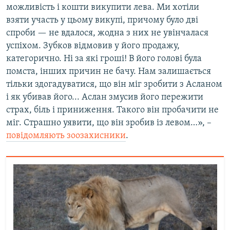
можливість і кошти викупити лева. Ми хотіли
взяти участь у цьому викупі, причому було дві
спроби — не вдалося, жодна з них не увінчалася
успіхом. Зубков відмовив у його продажу,
категорично. Ні за які гроші! В його голові була
помста, інших причин не бачу. Нам залишається
тільки здогадуватися, що він міг зробити з Асланом
і як убивав його... Аслан змусив його пережити
страх, біль і приниження. Такого він пробачити не
міг. Страшно уявити, що він зробив із левом…», –
повідомляють зоозахисники
.