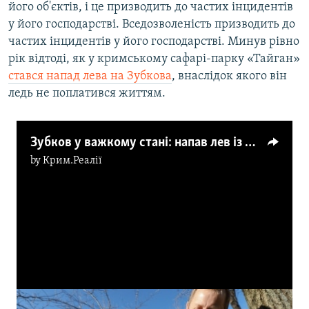
його об'єктів, і це призводить до частих інцидентів
у його господарстві. Вседозволеність призводить до
частих інцидентів у його господарстві. Минув рівно
рік відтоді, як у кримському сафарі-парку «Тайган»
стався напад лева на Зубкова
, внаслідок якого він
ледь не поплатився життям.
Зубков у важкому стані: напав лев із Маріуполя? (відео)
by
Крим.Реалії