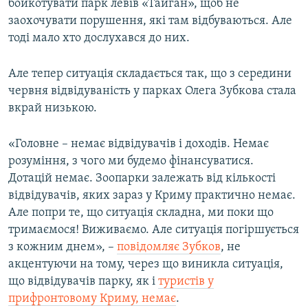
бойкотувати парк левів «Тайган», щоб не
заохочувати порушення, які там відбуваються. Але
тоді мало хто дослухався до них.
Але тепер ситуація складається так, що з середини
червня відвідуваність у парках Олега Зубкова стала
вкрай низькою.
«Головне – немає відвідувачів і доходів. Немає
розуміння, з чого ми будемо фінансуватися.
Дотацій немає. Зоопарки залежать від кількості
відвідувачів, яких зараз у Криму практично немає.
Але попри те, що ситуація складна, ми поки що
тримаємося! Виживаємо. Але ситуація погіршується
з кожним днем», –
повідомляє Зубков
, не
акцентуючи на тому, через що виникла ситуація,
що відвідувачів парку, як і
туристів у
прифронтовому Криму, немає
.