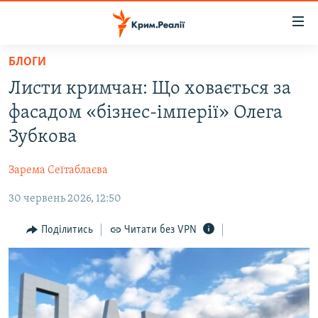
Доступність
посилання
Перейти
БЛОГИ
до
НОВИНИ
Листи кримчан: Що ховається за
основного
ВОДА.КРИМ
матеріалу
фасадом «бізнес-імперії» Олега
ВІДЕО ТА ФОТО
Перейти
Зубкова
до
ПОЛІТИКА
основної
Зарема Сеїтаблаєва
БЛОГИ
навігації
Перейти
30 червень 2026, 12:50
ПОГЛЯД
до
ІНТЕРВ'Ю
Поділитись
Читати без VPN
пошуку
ВСЕ ЗА ДЕНЬ
СПЕЦПРОЕКТИ
ЯК ОБІЙТИ БЛОКУВАННЯ
ДЕПОРТАЦІЯ