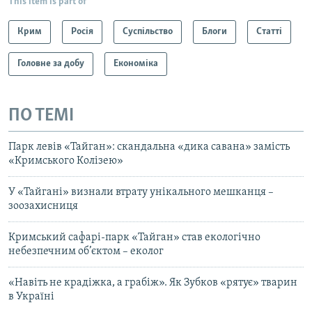
This item is part of
Крим
Росія
Суспільство
Блоги
Статті
Головне за добу
Економіка
ПО ТЕМІ
Парк левів «Тайган»: скандальна «дика савана» замість
«Кримського Колізею»
У «Тайгані» визнали втрату унікального мешканця –
зоозахисниця
Кримський сафарі-парк «Тайган» став екологічно
небезпечним об’єктом – еколог
«Навіть не крадіжка, а грабіж». Як Зубков «рятує» тварин
в Україні