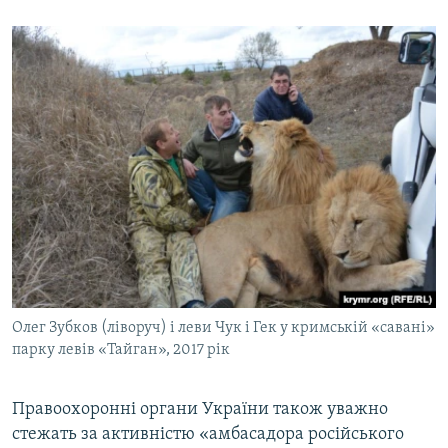
Олег Зубков (ліворуч) і леви Чук і Гек у кримській «савані»
парку левів «Тайган», 2017 рік
Правоохоронні органи України також уважно
стежать за активністю «амбасадора російського