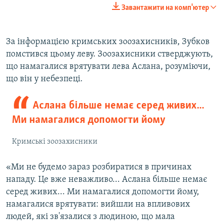
240p
Завантажити на комп'ютер
360p
480p
За інформацією кримських зоозахисників, Зубков
помстився цьому леву. Зоозахисники стверджують,
720p
що намагалися врятувати лева Аслана, розуміючи,
1080p
що він у небезпеці.
Аслана більше немає серед живих...
Ми намагалися допомогти йому
Кримські зоозахисники
Auto
240p
360p
480p
«Ми не будемо зараз розбиратися в причинах
720p
1080p
нападу. Це вже неважливо... Аслана більше немає
серед живих... Ми намагалися допомогти йому,
намагалися врятувати: вийшли на впливових
людей, які зв'язалися з людиною, що мала