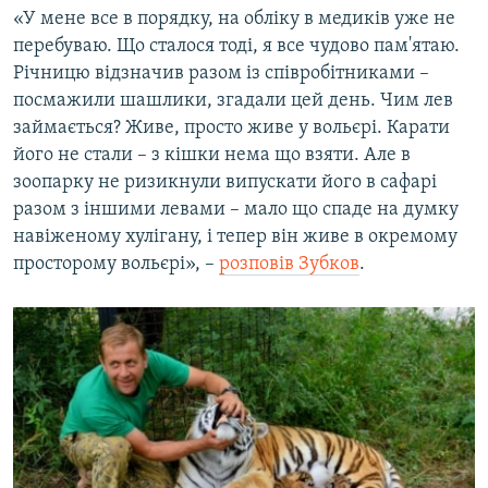
«У мене все в порядку, на обліку в медиків уже не
перебуваю. Що сталося тоді, я все чудово пам'ятаю.
Річницю відзначив разом із співробітниками –
посмажили шашлики, згадали цей день. Чим лев
займається? Живе, просто живе у вольєрі. Карати
його не стали – з кішки нема що взяти. Але в
зоопарку не ризикнули випускати його в сафарі
разом з іншими левами – мало що спаде на думку
навіженому хулігану, і тепер він живе в окремому
просторому вольєрі», –
розповів Зубков
.