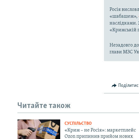
Росія вислов
«шабашем»,
наслідками. 
«Кримській 
Незадовго до
глави МЗС У
Поділитис
Читайте також
СУСПІЛЬСТВО
«Крим – не Росія»: маркетплейс
Ozon припинив прийом нових