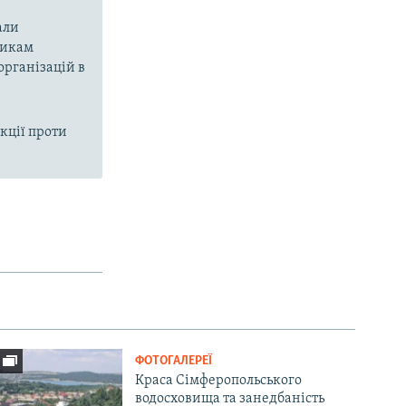
али
никам
організацій в
кції проти
ФОТОГАЛЕРЕЇ
Краса Сімферопольського
водосховища та занедбаність