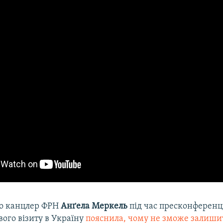
о канцлер ФРН
Анґела Меркель
під час пресконференці
ого візиту в Україну
пояснила, чому не зможе залишит