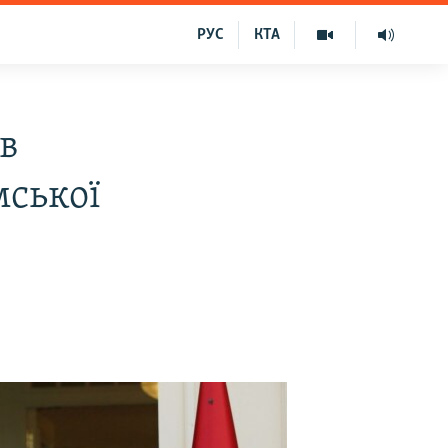
РУС
КТА
в
мської