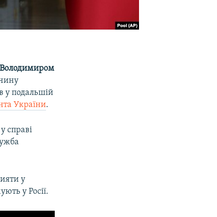
Володимиром
ччину
в у подальшій
нта України
.
у справі
лужба
ияти у
ють у Росії.