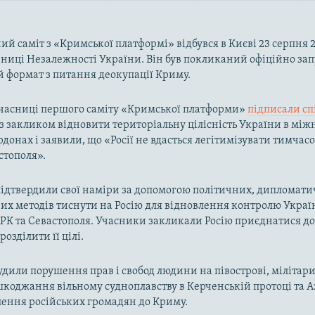
ий саміт з «Кримської платформі» відбувся в Києві 23 серпня 2
чниці Незалежності України. Він був покликаний офіційно за
 формат з питання деокупації Криму.
учасниці першого саміту «Кримської платформи»
підписали сп
з закликом відновити територіальну цілісність України в мі
донах і заявили, що «Росії не вдасться легітимізувати тимчас
стополя».
ідтвердили свої наміри за допомогою політичних, дипломати
х методів тиснути на Росію для відновлення контролю Украї
РК та Севастополя. Учасники закликали Росію приєднатися д
розділити її цілі.
судили порушення прав і свобод людини на півострові, мілітар
коджання вільному судноплавству в Керченській протоці та 
лення російських громадян до Криму.