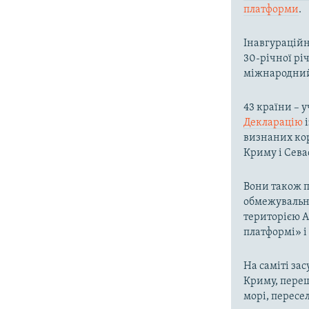
платформи
.
Інавгураційн
30-річної рі
міжнародний
43 країни – 
Декларацію
і
визнаних кор
Криму і Сева
Вони також п
обмежувальни
територією А
платформі» і 
На саміті за
Криму, переш
морі, пересе