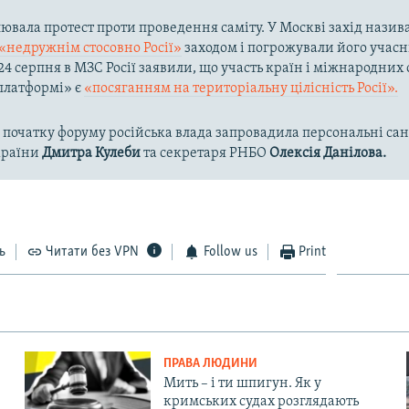
лювала протест проти проведення саміту. У Москві захід назив
«недружнім стосовно Росії»
заходом і погрожували його учас
24 серпня в МЗС Росії заявили, що участь країн і міжнародних 
платформі» є
«посяганням на територіальну цілісність Росії».
 початку форуму російська влада запровадила персональні сан
країни
Дмитра Кулеби
та секретаря РНБО
Олексія Данілова.
ь
Читати без VPN
Follow us
Print
ПРАВА ЛЮДИНИ
Мить – і ти шпигун. Як у
кримських судах розглядають