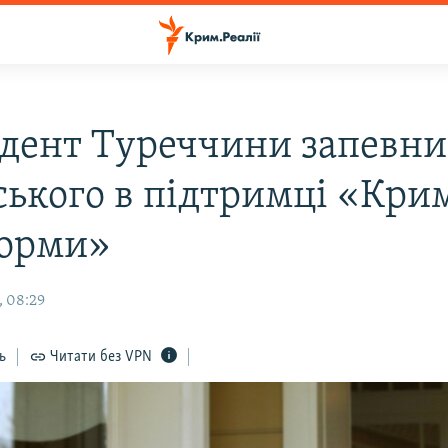
дент Туреччини запевни
ського в підтримці «Кри
орми»
, 08:29
ь
Читати без VPN