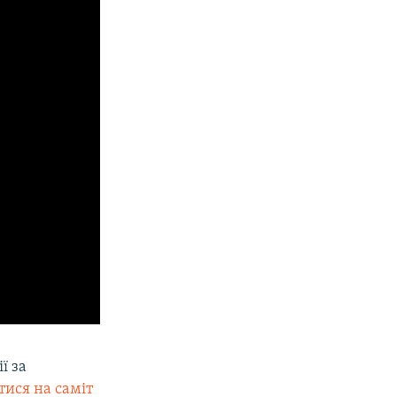
ї за
ися на саміт