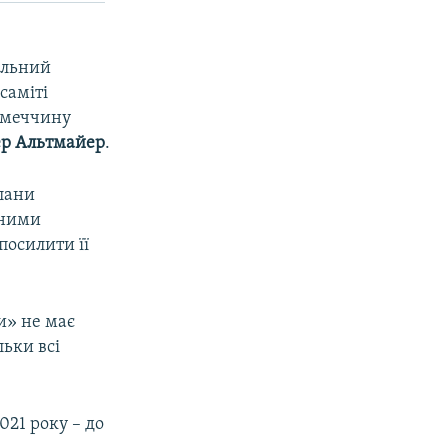
альний
саміті
Німеччину
ер Альтмайер
.
лани
дними
посилити її
и» не має
льки всі
21 року – до