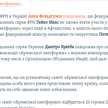
платформи»
.
 ФРН в Україні
Анка Фельдгузен
повідомила
, що федер
рдонних справ ФРН
Гайко Маас
не зможе взяти участь у 
атформи» через події в Афганістані, а замість нього 
ме федеральний міністр економіки та енергетики
Пет
рдонних справ України
Дмитро Кулеба
повідомив про п
і взаємодії «Кримської платформи» з іншими міжнаро
тому числі з Організацією Об'єднаних Націй, щоб далі 
.
значив, що на установчому саміті «Кримської платформ
адова особа якого рівня представляє певну країну, оскі
ть на себе однакові повні зобов'язання.
саміт «Кримської платформи» відбудеться 23 серпня 20