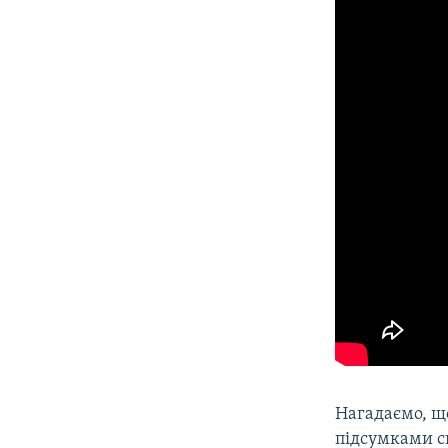
Нагадаємо, щ
підсумками св