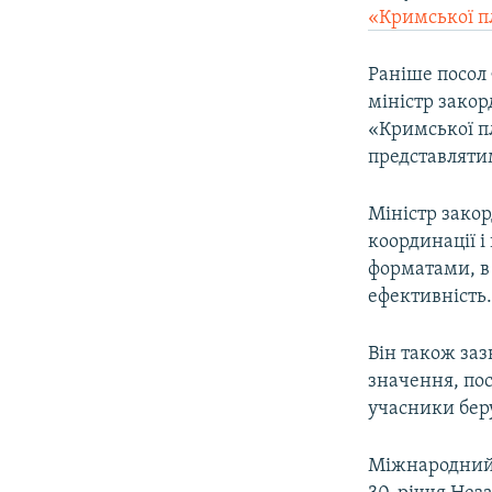
«Кримської 
Раніше посол
міністр зако
«Кримської пл
представляти
Міністр зако
координації 
форматами, в 
ефективність
Він також за
значення, пос
учасники беру
Міжнародний 