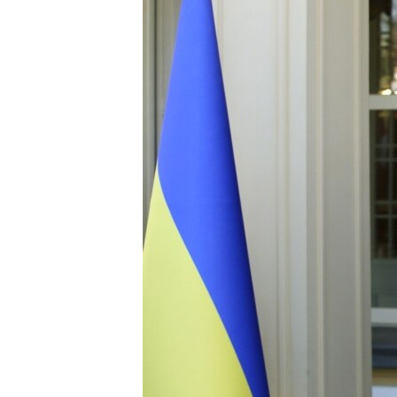
ВІДЕОУРОКИ «ELIFBE»
СВІДЧЕННЯ ОКУПАЦІЇ
УКРАЇНСЬКА ПРОБЛЕМА КРИМУ
ІНФОГРАФІКА