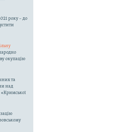
021 року – до
пустити
ільну
жнародно
ову окупацію
чних та
ни над
о «Кримської
изацію
Азовському