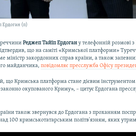
 Ердоган (п)
уреччини
Реджеп Тайїп Ердоган
у телефонній розмові з
ідтвердив, що на саміті «Кримської платформи» Туре
ме міністр закордонних справ країни, а також запевни
ого майданчика,
повідомляє пресслужба Офісу президе
, що Кримська платформа стане дієвим інструментом 
езаконно окупованого Криму», – цитує Ердогана пресс
раїни також звернувся до Ердогана з проханням поспр
над 100 кримськотатарським політв'язням, яких утриму