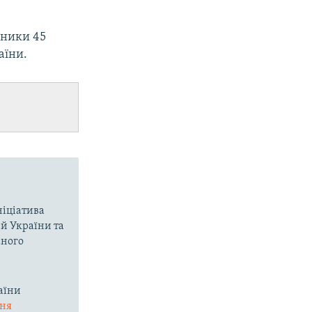
вники 45
аїни.
ніціатива
ій України та
аного
аїни
ння