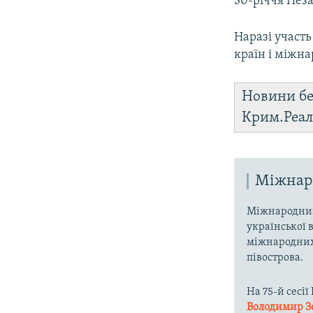
30-річчя Нез
Наразі участ
країн і міжн
Новини бе
Крим.Реал
Міжнаро
Міжнародний
української 
міжнародних 
півострова.
На 75-й сесі
Володимир З