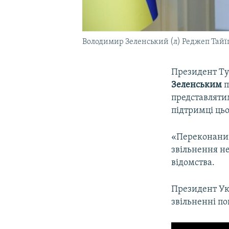
Володимир Зеленський (л) Реджеп Тайїп
Президент Т
Зеленським
п
представляти
підтримці ць
«Переконаний
звільнення н
відомства.
Президент Ук
звільненні по