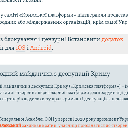
алежності України.
ь у саміті «Кримської платформи» підтвердили предста
ародних або міждержавних організацій, крім самої Укр
з блокування і цензури! Встановити
додаток
ії для
iOS
і
Android
.
дний майданчик з деокупації Криму
 майданчик з деокупації Криму («Кримська платформа») – і
влади зі створення переговорної платформи для координації д
партнерів щодо захисту прав кримчан і деокупацію анексов
ї Генеральної Асамблеї ООН у вересні 2020 року президент Укр
еленський
закликав країни-учасниці приєднатися до створе