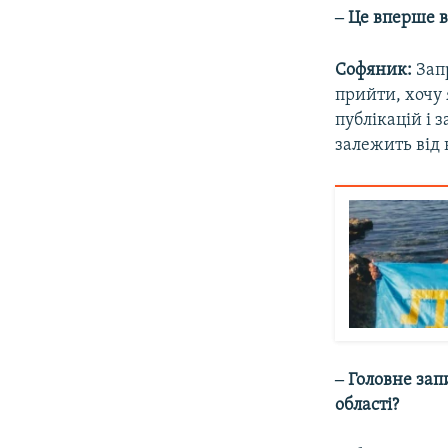
‒ Це вперше 
Софяник:
Запр
прийти, хочу 
публікацій і 
залежить від 
‒ Головне зап
області?