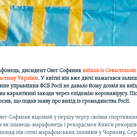
фонець, дисидент Олег Софяник
виїхав із Севастополя
астину України
. У квітні він вже двічі намагався зал
не управління ФСБ Росії не давало йому дозвіл на виїз
а карантинні заходи через епідемію коронавірусу. Піс
сив, що подав заяву про вихід із громадянства Росії.
ег Софяник відомий у першу чергу своїми спортивни
 як плавець-марафонець і рекордсмен Книги рекордів
 понад пів сотні марафонських запливів у Чорному, Се