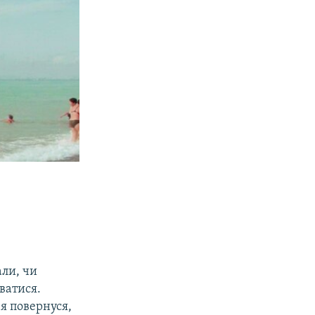
али, чи
аватися.
я повернуся,