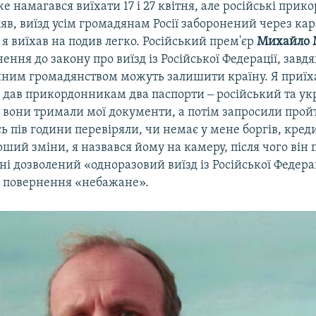
е намагався виїхати 17 і 27 квітня, але російські при
яв, виїзд усім громадянам Росії заборонений через ка
 я виїхав на подив легко. Російський прем'єр
Михайло 
ення до закону про виїзд із Російської Федерації, завд
ійним громадянством можуть залишити країну. Я приїх
і дав прикордонникам два паспорти ‒ російський та ук
 вони тримали мої документи, а потім запросили прой
 пів години перевіряли, чи немає у мене боргів, креди
ий зміни, я назвався йому на камеру, після чого він 
ні дозволений «одноразовий виїзд із Російської Федерац
 повернення «небажане».