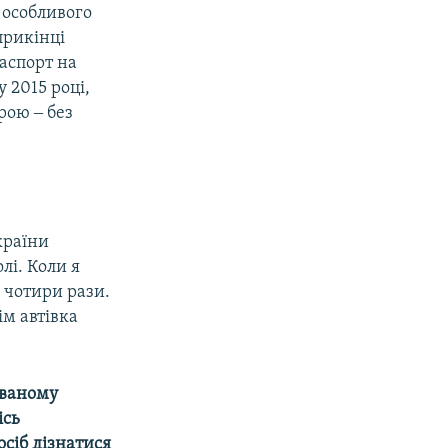
 особливого
прикінці
паспорт на
 2015 році,
рою ‒ без
країни
олі. Коли я
 чотири рази.
ім автівка
ованому
ісь
осіб дізнатися