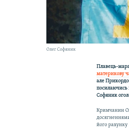
Олег Софяник
Плавець-мара
материкову ч
але Прикордон
посилаючись н
Софяник оголо
Кримчанин Ол
досягненнями
його рахунку