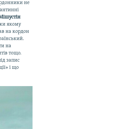
кордонники не
рантинні
Мішустін
яки якому
ав на кордон
раїнський.
ти на
тів тощо.
під запис
ії» і що