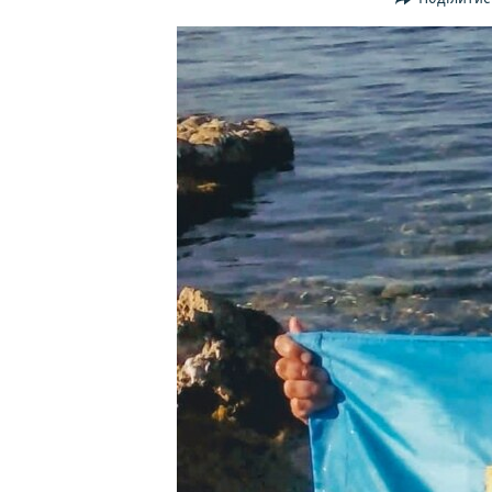
ВІДЕОУРОКИ «ELIFBE»
СВІДЧЕННЯ ОКУПАЦІЇ
УКРАЇНСЬКА ПРОБЛЕМА КРИМУ
ІНФОГРАФІКА