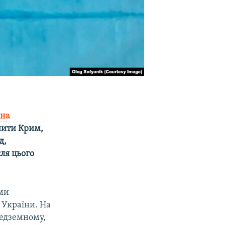
 на
ишити Крим,
д,
ля цього
ми
 України. На
редземному,