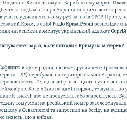
 Південно-Китайському та Карибському морях. Плаве
діячам та подіям з історії України та кримськотатарськ
в участь у дисидентському русі за часів СРСР. Про те, чо
сований Крим, в ефірі
Радіо Крим.Реалії
розповідає са
ридичні аспекти коментує український адвокат
Сергій
и почуваєтеся зараз, коли виїхали з Криму на материк?
Софяник:
Я дуже радий, що вже другий день (розмова в
червня –
КР
) перебуваю на території вільної України, е
переповнюють. Те, що я вибрався з цього путінського к
неймовірно. Коли я їхав на адмінкордон, то думав, що 
шанс із тисячі: або не пропустять, або заарештують. Бу
годину тому мені на російський номер зателефонували 
ремізму в Севастополі та запросили на бесіду на вулиц
не знають, що я виїхав.