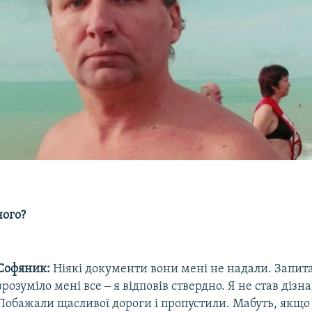
ого?​
Софяник:
Ніякі документи вони мені не надали. Запит
зрозуміло мені все ‒ я відповів ствердно. Я не став дізн
Побажали щасливої дороги і пропустили. Мабуть, якщо 