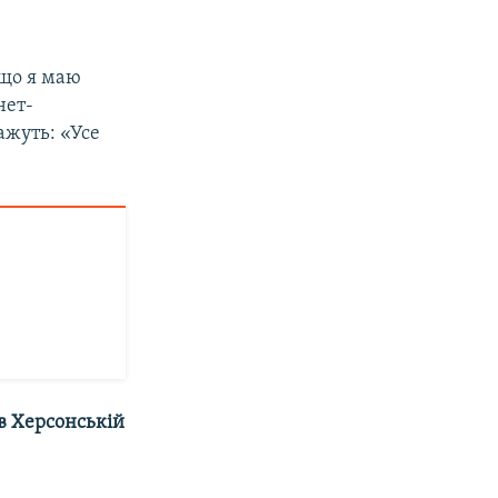
 що я маю
нет-
ажуть: «Усе
в Херсонській