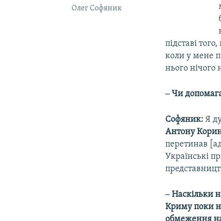
Олег Софяник
підставі того
коли у мене п
нього нічого 
‒ Чи допомага
Софяник:
Я д
Антону Кори
перетинав [ад
Українські пр
представництв
‒ Наскільки 
Криму поки н
обмеження на 