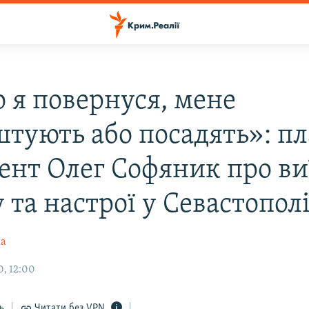
 я повернуся, мене
штують або посадять»: пл
ент Олег Софяник про виї
та настрої у Севастопол
ка
, 12:00
ь
Читати без VPN