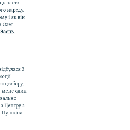
ць часто
ого народу.
му і як він
м Олег
 Заєць
.
ідбулася 3
моції
онцтабору,
у мене один
квально
з Центру з
ю Пушкіна ‒