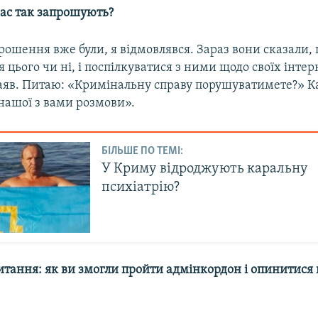
вас так запрошують?
ошення вже були, я відмовлявся. Зараз вони сказали,
я цього чи ні, і поспілкуватися з ними щодо своїх інтер
заяв. Питаю: «Кримінальну справу порушуватимете?» К
нашої з вами розмови».
БІЛЬШЕ ПО ТЕМІ:
У Криму відроджують каральну
психіатрію?
итання: як ви змогли пройти адмінкордон і опинитися 