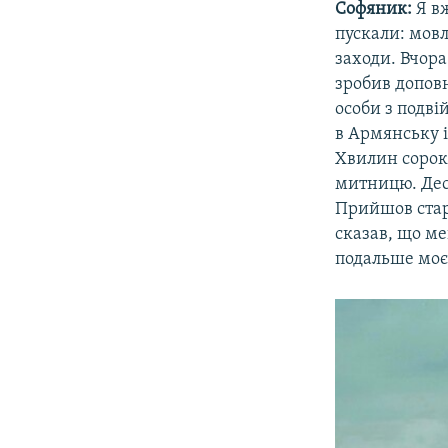
Софяник:
Я вж
пускали: мовл
заходи. Вчора
зробив доповн
особи з подв
в Армянську 
Хвилин сорок
митницю. Десь
Прийшов старш
сказав, що ме
подальше моє