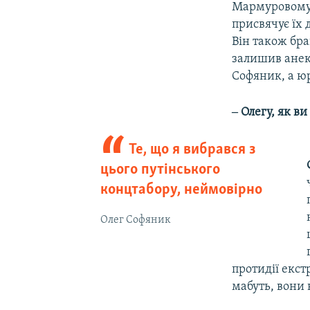
Мармуровому,
присвячує їх 
Він також бра
залишив анек
Софяник, а ю
‒ Олегу, як в
Те, що я вибрався з
цього путінського
концтабору, неймовірно
Олег Софяник
протидії екст
мабуть, вони 