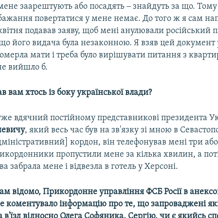
мене заарештують або посадять ‒ знайдуть за що. Тому
бажання повертатися у мене немає. До того ж я сам на
квітня подавав заяву, щоб мені анулювали російський 
, що його видача була незаконною. Я взяв цей документ у
омерла мати і треба було вирішувати питання з кварти
не вийшло б.
в вам хтось із боку української влади?
уже вдячний постійному представникові президента У
невичу
, який весь час був на зв'язку зі мною в Севастоп
міністративний] кордон, він телефонував мені три або
икордонники пропустили мене за кілька хвилин, а пот
а забрала мене і відвезла в готель у Херсоні.
нам відомо, Прикордонне управління ФСБ Росії в анекс
е коментувало інформацію про те, що запроваджені як
в'їзд відносно Олега Софяника. Сергію, чи є якийсь сп