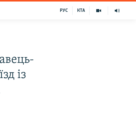
РУС
КТА
авець-
зд із
і