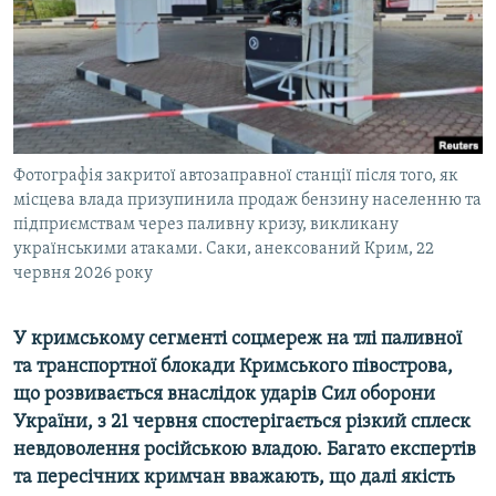
ВІДЕОУРОКИ «ELIFBE»
Русский
СВІДЧЕННЯ ОКУПАЦІЇ
Qırımtatar
УКРАЇНСЬКА ПРОБЛЕМА КРИМУ
ДОЛУЧАЙСЯ!
ІНФОГРАФІКА
Фотографія закритої автозаправної станції після того, як
місцева влада призупинила продаж бензину населенню та
підприємствам через паливну кризу, викликану
Усі сайти RFE/RL
українськими атаками. Саки, анексований Крим, 22
червня 2026 року
У кримському сегменті соцмереж на тлі паливної
та транспортної блокади Кримського півострова,
що розвивається внаслідок ударів Сил оборони
України, з 21 червня спостерігається різкий сплеск
невдоволення російською владою. Багато експертів
та пересічних кримчан вважають, що далі якість