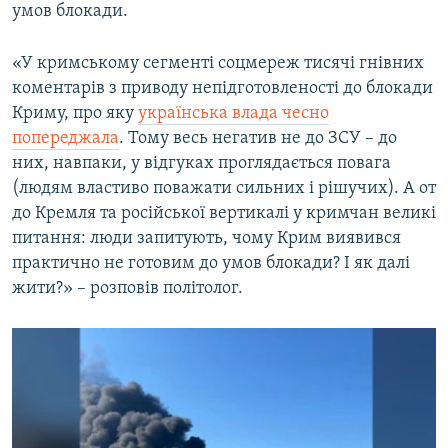
умов блокади.
«У кримському сегменті соцмереж тисячі гнівних
коментарів з приводу непідготовленості до блокади
Криму, про яку
українська влада чесно
попереджала
. Тому весь негатив не до ЗСУ – до
них, навпаки, у відгуках проглядається повага
(людям властиво поважати сильних і рішучих). А от
до Кремля та російської вертикалі у кримчан великі
питання: люди запитують, чому Крим виявився
практично не готовим до умов блокади? І як далі
жити?» – розповів політолог.