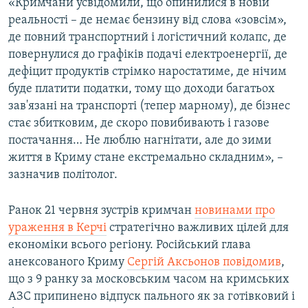
«Кримчани усвідомили, що опинилися в новій
реальності – де немає бензину від слова «зовсім»,
де повний транспортний і логістичний колапс, де
повернулися до графіків подачі електроенергії, де
дефіцит продуктів стрімко наростатиме, де нічим
буде платити податки, тому що доходи багатьох
зав'язані на транспорті (тепер марному), де бізнес
стає збитковим, де скоро повибивають і газове
постачання… Не люблю нагнітати, але до зими
життя в Криму стане екстремально складним», –
зазначив політолог.
Ранок 21 червня зустрів кримчан
новинами про
ураження в Керчі
стратегічно важливих цілей для
економіки всього регіону. Російський глава
анексованого Криму
Сергій Аксьонов повідомив
,
що з 9 ранку за московським часом на кримських
АЗС припинено відпуск пального як за готівковий і