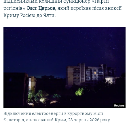
підписниками колишній функціонер «Партії
регіонів»
Олег Царьов
, який переїхав після анексії
Криму Росією до Ялти.
Відключення електроенергії в курортному місті
Євпаторія, анексований Крим, 23 червня 2026 року