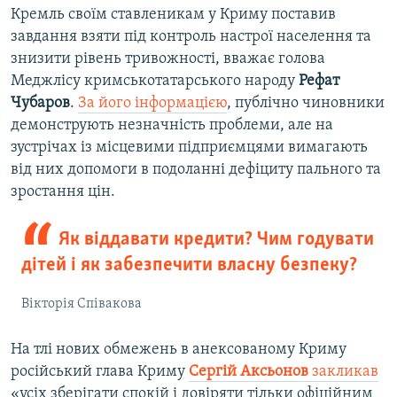
Кремль своїм ставленикам у Криму поставив
завдання взяти під контроль настрої населення та
знизити рівень тривожності, вважає голова
Меджлісу кримськотатарського народу
Рефат
Чубаров
.
За його інформацією
, публічно чиновники
демонструють незначність проблеми, але на
зустрічах із місцевими підприємцями вимагають
від них допомоги в подоланні дефіциту пального та
зростання цін.
Як віддавати кредити? Чим годувати
дітей і як забезпечити власну безпеку?
Вікторія Співакова
На тлі нових обмежень в анексованому Криму
російський глава Криму
Сергій Аксьонов
закликав
«усіх зберігати спокій і довіряти тільки офіційним