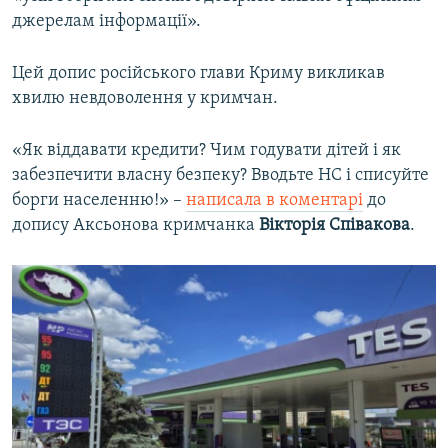
джерелам інформації».
Цей допис російського глави Криму викликав
хвилю невдоволення у кримчан.
«Як віддавати кредити? Чим годувати дітей і як
забезпечити власну безпеку? Вводьте НС і списуйте
борги населенню!» –
написала в коментарі
до
допису Аксьонова кримчанка
Вікторія Співакова
.