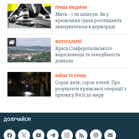
ПРАВА ЛЮДИНИ
Мить – і ти шпигун. Як у
кримських судах розглядають
звинувачення в держзраді
ФОТОГАЛЕРЕЇ
Краса Сімферопольського
водосховища та занедбаність
довкола
ВІЙНА ТА КРИМ
Сорок днів, сорок ночей. Про
результати кримської операції з
примусу Росії до миру
ДОЛУЧАЙСЯ!