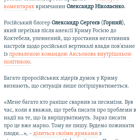
коментарях
кримчанин
Олександр Ніколаєнко
.
Російський блогер
Олександр Сергєєв
(
Горний
),
який переїхав після анексії Криму Росією до
Коктебеля, упевнений, що зростання негативних
настроїв щодо російської вертикалі влади пов'язане
із
проваленою командою Аксьонова внутрішньою
політикою
.
Багато проросійських лідерів думок у Криму
визнають, що ситуація лише погіршуватиметься.
«Мене багато хто раніше свариив за песимізм. Був
час, коли я вважав, що треба писати про проблеми в
надії на те, що їх вирішуватимуть. Зараз писати
про це вже марно. Тому не пишу. Будемо пожинати
плоди...», –
ділиться своїми думками
з