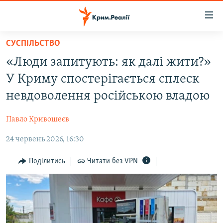
Доступність
посилання
Перейти
СУСПІЛЬСТВО
до
НОВИНИ
«Люди запитують: як далі жити?»
основного
ВОДА.КРИМ
матеріалу
У Криму спостерігається сплеск
ВІДЕО ТА ФОТО
Перейти
невдоволення російською владою
до
ПОЛІТИКА
основної
Павло Кривошеєв
БЛОГИ
навігації
Перейти
24 червень 2026, 16:30
ПОГЛЯД
до
ІНТЕРВ'Ю
Поділитись
Читати без VPN
пошуку
ВСЕ ЗА ДЕНЬ
СПЕЦПРОЕКТИ
ЯК ОБІЙТИ БЛОКУВАННЯ
ДЕПОРТАЦІЯ