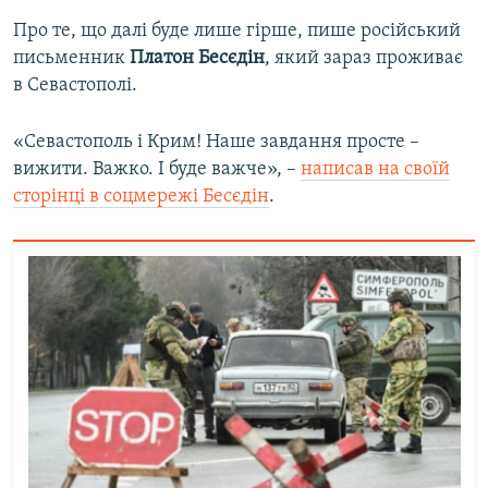
Про те, що далі буде лише гірше, пише російський
письменник
Платон Бесєдін
, який зараз проживає
в Севастополі.
«Севастополь і Крим! Наше завдання просте –
вижити. Важко. І буде важче», –
написав на своїй
сторінці в соцмережі Бесєдін
.