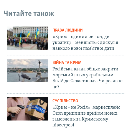
Читайте також
ПРАВА ЛЮДИНИ
«Крим – єдиний регіон, де
українці – меншість»: дискусія
навколо нової пам'ятної дати
ВІЙНА ТА КРИМ
Російська влада обіцяє закрити
морський шлях українським
БпЛА до Севастополя. Чи реально
це?
СУСПІЛЬСТВО
«Крим – не Росія»: маркетплейс
Ozon припинив прийом нових
замовлень на Кримському
півострові