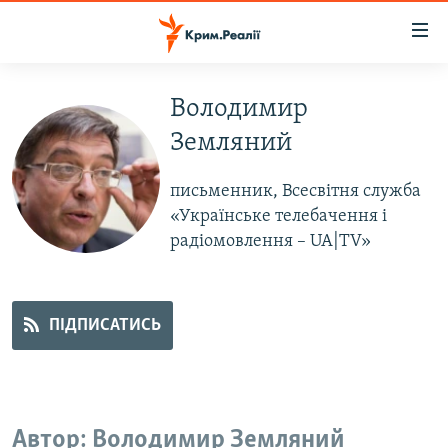
Доступність
посилання
Перейти
до
Володимир
НОВИНИ
основного
Земляний
ВОДА.КРИМ
матеріалу
ВІДЕО ТА ФОТО
Перейти
письменник, Всесвітня служба
до
ПОЛІТИКА
«Українське телебачення і
основної
радіомовлення – UA|TV»
БЛОГИ
навігації
Перейти
ПОГЛЯД
до
ІНТЕРВ'Ю
ПІДПИСАТИСЬ
пошуку
ВСЕ ЗА ДЕНЬ
СПЕЦПРОЕКТИ
ЯК ОБІЙТИ БЛОКУВАННЯ
ДЕПОРТАЦІЯ
Автор: Володимир Земляний