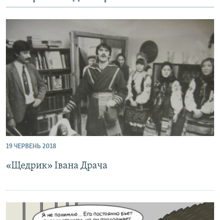
ВІДЕОУРОКИ «ELIFBE»
Русский
СВІДЧЕННЯ ОКУПАЦІЇ
Qırımtatar
УКРАЇНСЬКА ПРОБЛЕМА КРИМУ
ДОЛУЧАЙСЯ!
ІНФОГРАФІКА
Усі сайти RFE/RL
19 ЧЕРВЕНЬ 2018
«Щедрик» Івана Драча