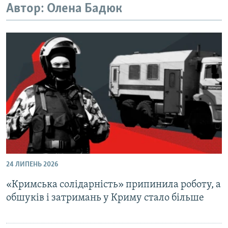
Автор: Олена Бадюк
ВІДЕОУРОКИ «ELIFBE»
Русский
СВІДЧЕННЯ ОКУПАЦІЇ
Qırımtatar
УКРАЇНСЬКА ПРОБЛЕМА КРИМУ
ДОЛУЧАЙСЯ!
ІНФОГРАФІКА
Усі сайти RFE/RL
24 ЛИПЕНЬ 2026
«Кримська солідарність» припинила роботу, а
обшуків і затримань у Криму стало більше