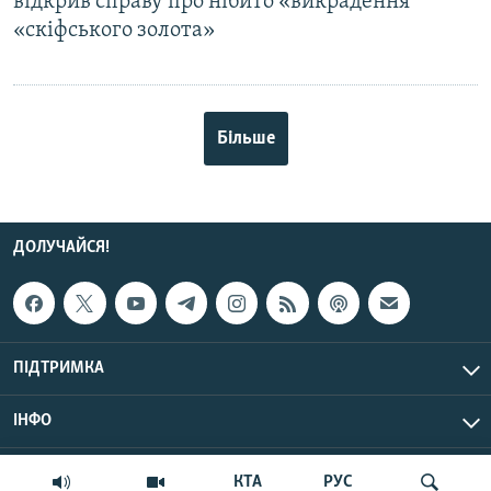
відкрив справу про нібито «викрадення
«скіфського золота»
Більше
ДОЛУЧАЙСЯ!
ПІДТРИМКА
ІНФО
© Крим.Реалії, 2026 | Усі права застережено.
КТА
РУС