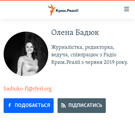
Доступність
посилання
Перейти
до
Олена Бадюк
НОВИНИ
основного
ВОДА.КРИМ
матеріалу
Журналістка, редакторка,
ВІДЕО ТА ФОТО
Перейти
ведуча, співпрацює з Радіо
до
Крим.Реалії з червня 2019 року.
ПОЛІТИКА
основної
БЛОГИ
навігації
Перейти
ПОГЛЯД
badiuko-fl@rferl.org
до
ІНТЕРВ'Ю
пошуку
ПОДОБАЄТЬСЯ
ПІДПИСАТИСЬ
ВСЕ ЗА ДЕНЬ
СПЕЦПРОЕКТИ
ЯК ОБІЙТИ БЛОКУВАННЯ
ДЕПОРТАЦІЯ